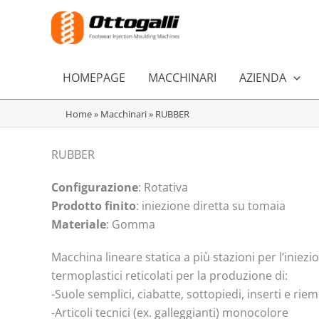
Vai
al
contenuto
HOMEPAGE
MACCHINARI
AZIENDA
Home
»
Macchinari
»
RUBBER
RUBBER
Configurazione
: Rotativa
Prodotto finito
: iniezione diretta su tomaia
Materiale
: Gomma
Macchina lineare statica a più stazioni per l’iniezi
termoplastici reticolati per la produzione di:
-Suole semplici, ciabatte, sottopiedi, inserti e ri
-Articoli tecnici (ex. galleggianti) monocolore