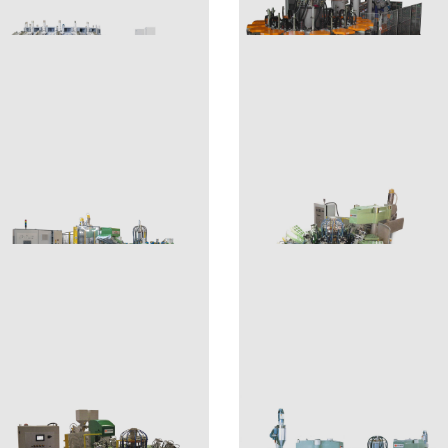
ID
RUBBER
IT2 750 ST
IT1 400/130