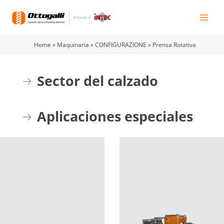
Ir
al
contenido
Home
»
Maquinaria
»
CONFIGURAZIONE
»
Prensa Rotativa
Sector del calzado
Expand
Aplicaciones especiales
Expand