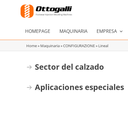
Ir
al
contenido
HOMEPAGE
MAQUINARIA
EMPRESA
Home
»
Maquinaria
»
CONFIGURAZIONE
»
Lineal
Sector del calzado
Expand
Aplicaciones especiales
Expand