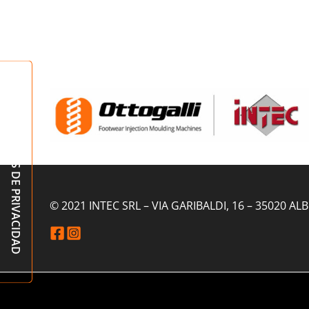
© 2021 INTEC SRL – VIA GARIBALDI, 16 – 35020 AL