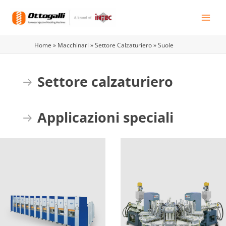
Vai
al
contenuto
Home
»
Macchinari
»
Settore Calzaturiero
»
Suole
Settore calzaturiero
Espandi
Applicazioni speciali
Espandi